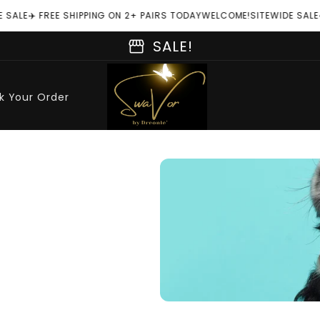
 SALE
✈️ FREE SHIPPING ON 2+ PAIRS TODAY
WELCOME!
SITEWIDE SALE
✈
storefront
SALE!
k Your Order