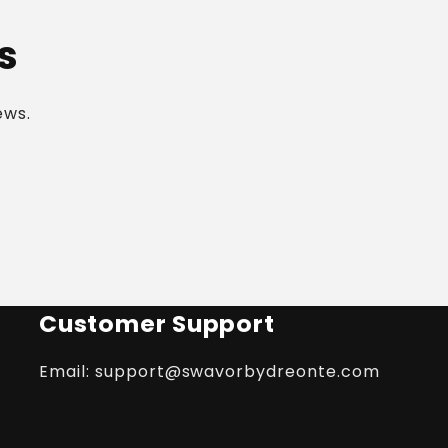
s
ews.
Customer Support
Email: support@swavorbydreonte.com