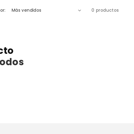
or:
0 productos
cto
todos